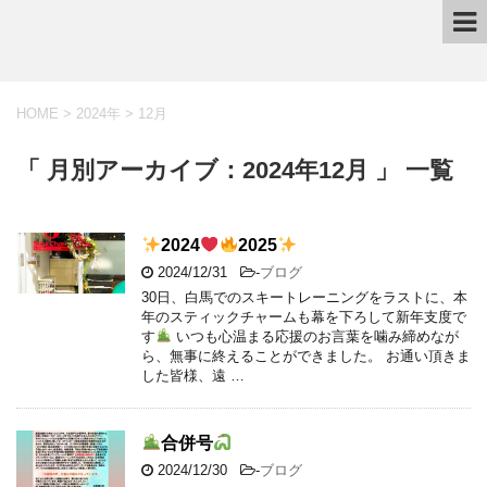
HOME
>
2024年
>
12月
「 月別アーカイブ：2024年12月 」 一覧
2024
2025
2024/12/31
-
ブログ
30日、白馬でのスキートレーニングをラストに、本
年のスティックチャームも幕を下ろして新年支度で
す
いつも心温まる応援のお言葉を噛み締めなが
ら、無事に終えることができました。 お通い頂きま
した皆様、遠 …
合併号
2024/12/30
-
ブログ