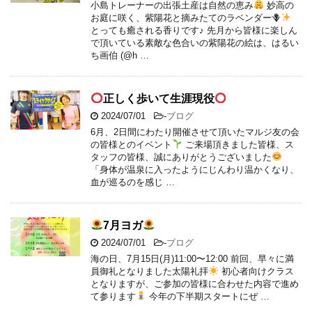
小島トレーナーの出張土産は自然の恵み
妙高の
お庭に咲く、紫陽花と摘みたてのラベンダー🪻
とっても癒される香りです♪ 先月から皆様に楽しん
で頂いている素敵な色合いの紫陽花の絵は、はるい
ち画伯 (@h …
正しく歩いて生涯現役
2024/07/01
-
ブログ
6月、2日間にわたり開催させて頂いたマルジ友の会
の皆様とのイベント
ご来場頂きました皆様、ス
タッフの皆様、誠にありがとうございました
「身体が温泉に入ったようにじんわり温かくなり、
血が巡るのを感じ …
7月ヨガ
2024/07/01
-
ブログ
海の日、7月15日(月)11:00〜12:00 前回、早々に満
員御礼となりました太陽礼拝
初心者向けクラス
となりますが、ご参加の皆様に合わせた内容で進め
て参ります
今年の下半期スタートにぜ …