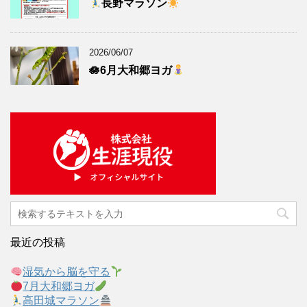
長野マラソン
2026/06/07
🪷6月大和郷ヨガ
最近の投稿
湿気から脳を守る
7月大和郷ヨガ
高田城マラソン