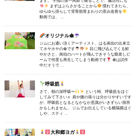
ます。 手指の第一関節で握ることで、脳活性にも
まずはぶらさがることから
慣れてきたら、
ゆらゆら揺らして背骨肋骨まわりの歪み改善を
動画では、 …
オリジナル傘
ジムにお通い頂くアーティスト、はる画伯の出来立
てホヤホヤの傘です
目に飛び込んでくる鮮
やかさと、画伯のハートが飛んできそうな眼差しビ
ームで何度も再生してしまう動画です
傘は試作
中だそうで …
呼吸筋
さて、朝の深呼吸〜
という時、呼吸筋をほぐ
してみて下さい♬ 肩や腰の張りは分かりやすいです
が、呼吸筋となるとなかなか意識がいきずらい箇所
かもしれません。 ジムでお伝えしている横隔膜ほぐ
しや、スティ …
大和郷ヨガ