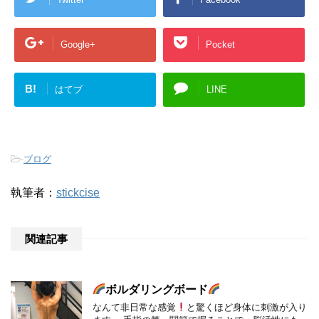
Google+
Pocket
B!
はてブ
LINE
-
ブログ
執筆者：
stickcise
関連記事
ボルダリングボード
なんて非日常な感覚
と驚くほど身体に刺激が入り