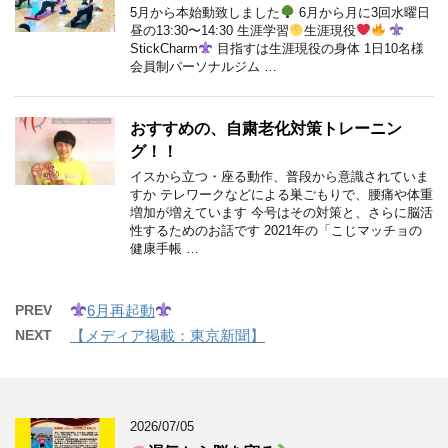
5月から本始動致しました
6月から月に3回水曜日
昼の13:30〜14:30 生涯学習
生涯現役
StickCharm
目指すは生涯現役の身体 1日10名様
会員制パーソナルジム …
おすすめの、自粛老化対策トレーニン
グ！！
イスから立つ・座る動作、普段から意識されていま
すか テレワークなどによる巣ごもりで、腰痛や体重
増加が増えています 今号はその対策と、さらに脳活
性するためのお話です 2021年の「こじマッチョの
健康手帳 …
PREV
6月再起動
NEXT
【メディア掲載：東京新聞】
2026/07/05