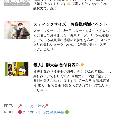
抗菌を行っております
塩素より強力なオゾンの
酸化力で、感染 …
スティックサイズ お客様感謝イベント
スティックサイズ、3年目スタートを盛り上げるべ
く開催しておりました「健康ダーツ」 いつもお通い
頂いている会員様に感謝の気持ちを込めて、全部ア
タリの楽しいダーツ ついに！1等賞の景品、スティ
ックが当たり …
素人川柳大会 番付発表
巣鴨地蔵通り様主催の川柳大会！ ジムの皆様にもお
楽しみ頂いております♬ 今回のテーマは「金」。
番付が発表されております
第十六回 巣鴨地蔵通
り 素人川柳大会番付発表 入選されている方はいら
っしゃい …
PREV
ロッカーkey
NEXT
こじマッチョの健康手帳