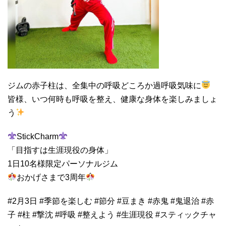
ジムの赤子柱は、全集中の呼吸どころか過呼吸気味に
皆様、いつ何時も呼吸を整え、健康な身体を楽しみましょ
う
StickCharm
「目指すは生涯現役の身体」
1日10名様限定パーソナルジム
おかげさまで3周年
#2月3日 #季節を楽しむ #節分 #豆まき #赤鬼 #鬼退治 #赤
子 #柱 #撃沈 #呼吸 #整えよう #生涯現役 #スティックチャ