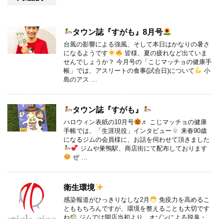
タウン誌『すがも』8月号
台風の影響による強風、そして本日はかなりの暑さ
になるようです
皆様、夏の疲れなど出ていま
せんでしょうか？ 今月号の「こじマッチョの健康手
帳」では、アスリートの食事(試合日)について
小
島のアス …
タウン誌『すがも』
ハロウィン表紙の10月号
♬ こじマッチョの健康
手帳では、「生涯現役」インタビュー
来春90歳
になるジムの会員様に、お話を伺わせて頂きました
ジムや巣鴨駅、商店街にて配布しております
ぜ …
衛生環境
感染報道がひっきりなしな2月
免疫力を高めるこ
とももちろんですが、環境を整えることも大切です
ね
ジムでは開店当初より、オゾンによる脱臭・