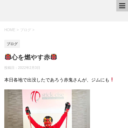
HOME
>
ブログ
>
ブログ
心を燃やす赤
投稿日：2022年2月3日
本日各地で出没したであろう赤鬼さんが、ジムにも