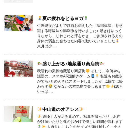
夏の疲れをとるヨガ
生涯現役だよりで以前お伝えした「深部体温」を意
識する呼吸法や腸刺激を行いました♪ 動きはゆっく
りながら、じわじわと汗をかき、ご参加される方の
身体の弱点に合わせた内容で動いていきました
来月は少 …
盛り上がる♪地蔵通り商店街
秋晴れの巣鴨地蔵通り商店街
そして、今何やら
話題の、スマホAR謎解きゲーム
私達もお散歩
がてら♪とのんきにスタートしましたが…1回では終
わらず
なかなかの本気度で楽しめます
(10月
いっぱ …
中山道のオアシス
道ゆく人が足を止めて、写真を撮ったり、お声
がけ頂いたりと蓮のおかげで優しい時間が流れます
大通りにこちらのサイズの蓮は珍しく、小さ