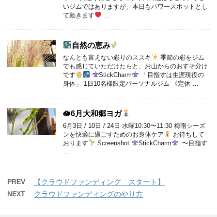
いジムではありますが、本日もパワースポットとし
て動きます
…
自然の恵み
なんとも言えない彩りのススキ
季節の彩をジム
でも感じていただけたらと、お山からのおすそ分け
です
StickCharm
「目指すは生涯現役の
身体」 1日10名様限定パーソナルジム 《定休 …
🪷6月大和郷ヨガ
6月3日 / 10日 / 24日 水曜10:30〜11:30 梅雨シーズ
ンを快適に過ごすためのお身体ケア
お待ちして
おります
Screenshot
StickCharm
〜目指す
…
PREV
【クラウドファンディング スタート】
NEXT
クラウドファンディングのやり方