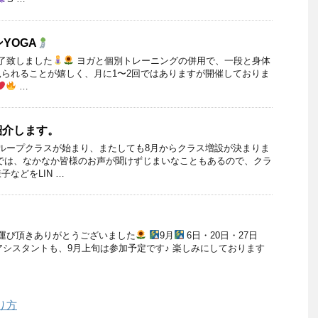
YOGA
了致しました
ヨガと個別トレーニングの併用で、一段と身体
られることが嬉しく、月に1〜2回ではありますが開催しておりま
…
紹介します。
ループクラスが始まり、またしても8月からクラス増設が決まりま
では、なかなか皆様のお声が聞けずじまいなこともあるので、クラ
などをLIN …
運び頂きありがとうございました
9月
6日・20日・27日
30 工藤アシスタントも、9月上旬は参加予定です♪ 楽しみにしております
り方