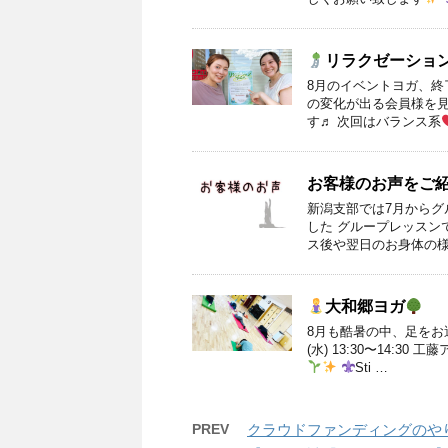
リラクゼーション
8月のイベントヨガ、終
の変化が出る会員様を見
す♬ 次回はバランス系
お客様のお声をご
新潟支部では7月からグ
した グループレッスン
ス後や翌日のお身体の様子
大和郷ヨガ
8月も酷暑の中、足をお
(水) 13:30〜14:
Sti …
PREV
クラウドファンディングのや