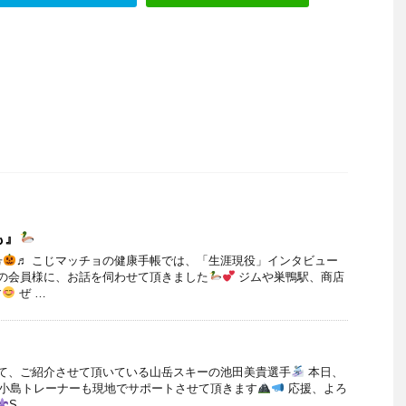
も』
号
♬ こじマッチョの健康手帳では、「生涯現役」インタビュー
ムの会員様に、お話を伺わせて頂きました
ジムや巣鴨駅、商店
す
ぜ …
にて、ご紹介させて頂いている山岳スキーの池田美貴選手
本日、
小島トレーナーも現地でサポートさせて頂きます
応援、よろ
S …