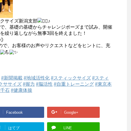
クサイズ新潟支部
♪
゙、基礎の基礎からチャレンジポーズまで試み、開催
を繰り返しながら無事3回を終えました！
ので、お客様のお声やリクエストなどをヒントに、充
#新聞掲載
#地域活性化
#スティックサイズ
#スティ
クササイズ
#握力
#脳活性
#自重トレーニング
#東京本
#千石
#健康体操
Facebook
Google+
!
はてブ
LINE