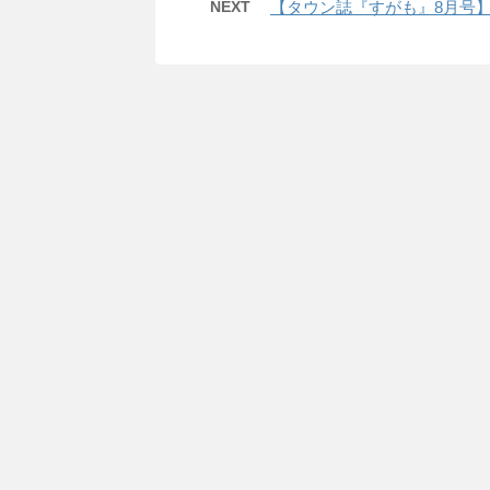
NEXT
【タウン誌『すがも』8月号