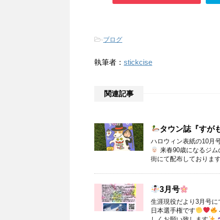
-
ブログ
執筆者：
stickcise
関連記事
タウン誌『すが
ハロウィン表紙の10月
来春90歳になるジ
街にて配布しておりま
3月号
生涯現役だより3月号
日本選手権です
しくお願い致します