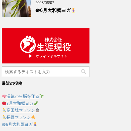
2026/06/07
🪷6月大和郷ヨガ
最近の投稿
湿気から脳を守る
7月大和郷ヨガ
高田城マラソン
長野マラソン
🪷6月大和郷ヨガ