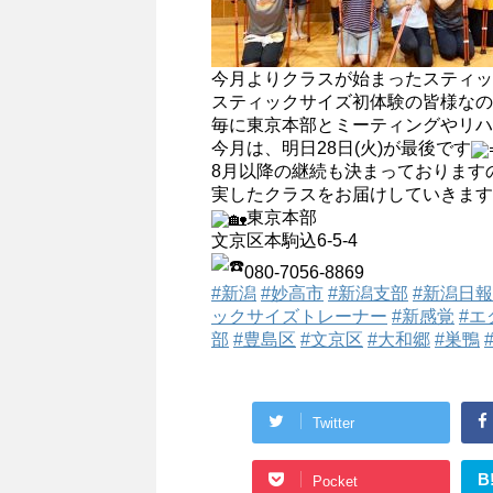
今月よりクラスが始まったスティッ
スティックサイズ初体験の皆様なのて
毎に東京本部とミーティングやリハ
今月は、明日28日(火)が最後です
8月以降の継続も決まっております
実したクラスをお届けしていきます
東京本部
文京区本駒込6-5-4
080-7056-8869
#新潟
#妙高市
#新潟支部
#新潟日報
ックサイズトレーナー
#新感覚
#エ
部
#豊島区
#文京区
#大和郷
#巣鴨
Twitter
B
Pocket