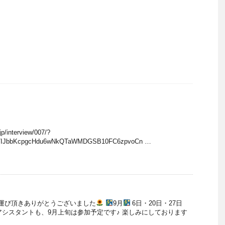
jp/interview/007/?
3L7IJbbKcpgcHdu6wNkQTaWMDGSB10FC6zpvoCn …
運び頂きありがとうございました
9月
6日・20日・27日
30 工藤アシスタントも、9月上旬は参加予定です♪ 楽しみにしております