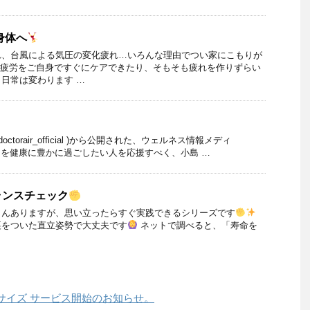
身体へ
れ、台風による気圧の変化疲れ…いろんな理由でつい家にこもりが
 疲労をご自身ですぐにケアできたり、そもそも疲れを作りずらい
日常は変わります …
ctorair_official )から公開された、ウェルネス情報メディ
。 毎日を健康に豊かに過ごしたい人を応援すべく、小島 …
ランスチェック
さんありますが、思い立ったらすぐ実践できるシリーズです
裏をついた直立姿勢で大丈夫です
ネットで調べると、「寿命を
サイズ サービス開始のお知らせ。