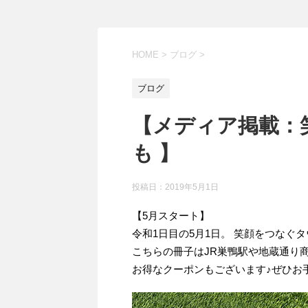
HOME
>
ブログ
>
ブログ
【メディア掲載：
も 】
投稿日：2019年5月1日
【5月スタート】
令和1日目の5月1日。 笑顔をつなぐ
こちらの冊子はJR巣鴨駅や地蔵通り
お得なクーポンもございます♪ぜひお