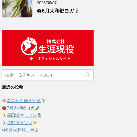
2026/06/07
🪷6月大和郷ヨガ
最近の投稿
湿気から脳を守る
7月大和郷ヨガ
高田城マラソン
長野マラソン
🪷6月大和郷ヨガ