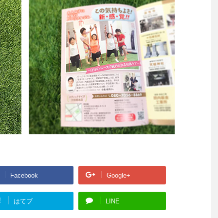
Facebook
Google+
!
はてブ
LINE