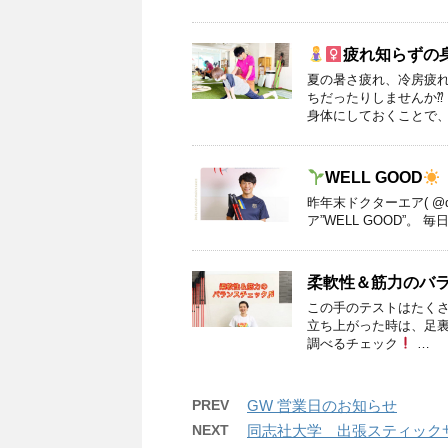
疲れ知らずの
夏の暑さ疲れ、冷房疲
ちだったりしませんか⁇
身体にしておくことで、
WELL GOOD
昨年末ドクターエア( @do
ア”WELL GOOD”
柔軟性＆筋力のバ
この手のテストはたく
立ち上がった時は、足
調べるチェック
…
PREV
GW 営業日のお知らせ
NEXT
同志社大学 出張スティック