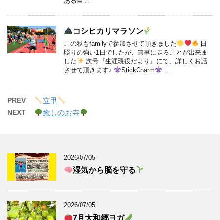
ある自 …
コシヒカリマラソン
この秋もfamilyで参加させて頂きました
日
照りの強い1日でしたが、無事に走ることが出来ま
した
次号『生涯現役だより』にて、詳しくお話
させて頂きます♪
StickCharm
…
PREV
立甲
NEXT
癒しのお寺
2026/07/05
湿気から脳を守る
2026/07/05
7月大和郷ヨガ