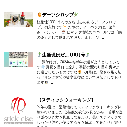
デーツシロップ
植物性100%まろやかな甘みのあるデーツシロッ
プ、初入荷です
お隣のティーバックは、薬草
茶”トゥルシー”
ヒマラヤ地域のネパールでは「腸
の薬」として飲まれており、ルビーソ …
生涯現役だより6月号
気付けば、2024年も半年が過ぎようとしていま
す
真夏を目前に控え、季節の変わり目を爽やか
に過ごしたいものですね
6月号は、暑さを乗り切
るドリンク対策や疲労回復についてお伝えしており
ます
‍ …
【スティックウォーキング】
昨年の夏は、避暑地にてスティックウォーキング体
験を行いました 心拍数の変化を見ながら、苦手な登
り坂の歩き方を見直してみたり、長いスティックで
しっかり体幹が使えてるかを確認してみたりと実り