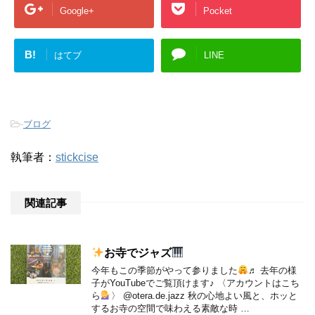
Google+
Pocket
B!
はてブ
LINE
-
ブログ
執筆者：
stickcise
関連記事
お寺でジャズ
今年もこの季節がやって参りました
♬ 去年の様
子がYouTubeでご覧頂けます♪ 〈アカウントはこち
ら
〉 @otera.de.jazz 秋の心地よい風と、ホッと
するお寺の空間で味わえる素敵な時 …