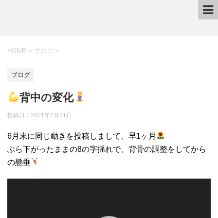
HOME
>
ブログ
>
ブログ
背中の変化
投稿日：2021年7月31日
6月末に同じ動きを投稿しまして、早1ヶ月
ぶら下がったままの8の字揺れで、背骨の調整をしてから
の懸垂
動
画
プ
レ