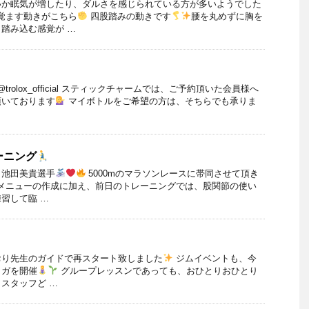
いか眠気が増したり、ダルさを感じられている方が多いようでした
覚ます動きがこちら
四股踏みの動きです
腰を丸めずに胸を
踏み込む感覚が …
@trolox_official スティックチャームでは、ご予約頂いた会員様へ
頂いております
マイボトルをご希望の方は、そちらでも承りま
ーニング
、池田美貴選手
5000mのマラソンレースに帯同させて頂き
メニューの作成に加え、前日のトレーニングでは、股関節の使い
習して臨 …
り先生のガイドで再スタート致しました
ジムイベントも、今
ヨガを開催
グループレッスンであっても、おひとりおひとり
スタッフど …