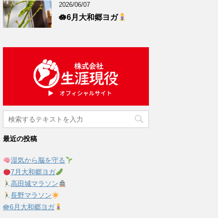
2026/06/07
🪷6月大和郷ヨガ
最近の投稿
湿気から脳を守る
7月大和郷ヨガ
高田城マラソン
長野マラソン
🪷6月大和郷ヨガ