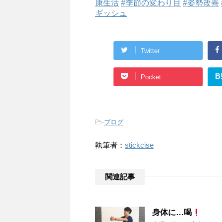
康生活
#季節の変わり目
#姿勢改善
ギッシュ
Twitter
B
Pocket
-
ブログ
執筆者：
stickcise
関連記事
身体に…喝