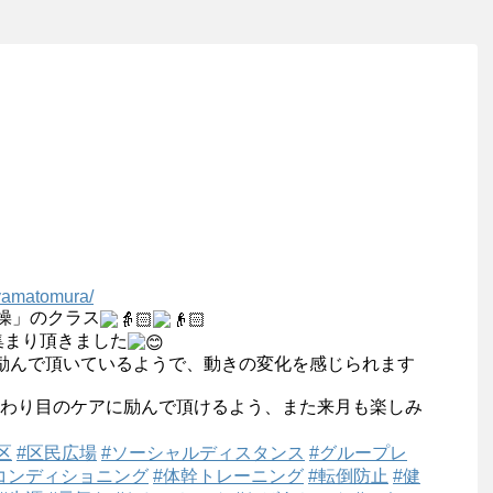
】
eyamatomura/
体操」のクラス
お集まり頂きました
励んで頂いているようで、動きの変化を感じられます
変わり目のケアに励んで頂けるよう、また来月も楽しみ
区
#区民広場
#ソーシャルディスタンス
#グループレ
コンディショニング
#体幹トレーニング
#転倒防止
#健