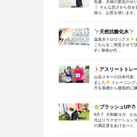
先週、天候の変化のせ
そんな怠さから目を
張り、お尻を使います。
天然抗酸化水
温泉水トロロックス
こちらをご用意させて
す♪ 身体が代 …
アスリートトレ
山岳スキーの日本代表
ました
トレーニング
方を基礎から徹底的に練
ブラッシュUP
8月
大和郷ヨガ、かお
月はリラクゼーション
の満足度をあげるべく、