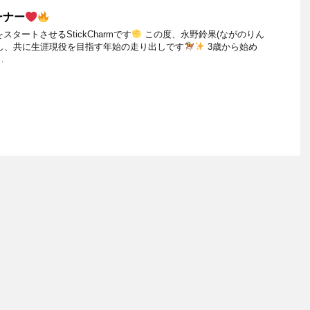
ーナー
スタートさせるStickCharmです
この度、永野鈴果(ながのりん
し、共に生涯現役を目指す年始の走り出しです
3歳から始め
…