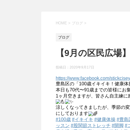
HOME
>
ブログ
>
ブログ
【9月の区民広場
投稿日：
2020年9月17日
https://www.facebook.com/stickcis
豊島区の「100歳イキイキ！健康
本日も70代〜91歳までの皆様に
1ヶ月空きますが、皆さん自主練に
涼しくなってきましたが、季節の
にしております
#100歳
#イキイキ
#健康体操
#豊島
ッスン
#股関節ストレッチ
#開脚
#